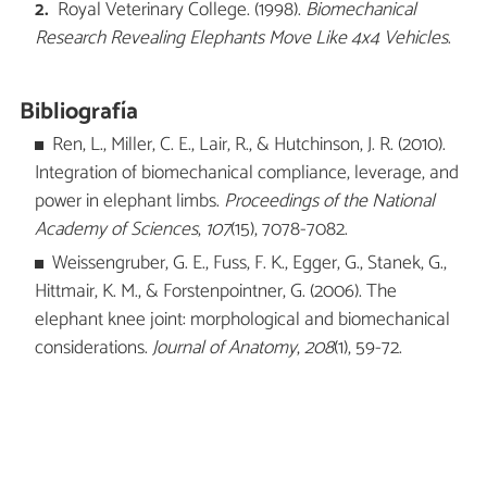
Royal Veterinary College. (1998).
Biomechanical
Research Revealing Elephants Move Like 4x4 Vehicles
.
Bibliografía
Ren, L., Miller, C. E., Lair, R., & Hutchinson, J. R. (2010).
Integration of biomechanical compliance, leverage, and
power in elephant limbs.
Proceedings of the National
Academy of Sciences
,
107
(15), 7078-7082.
Weissengruber, G. E., Fuss, F. K., Egger, G., Stanek, G.,
Hittmair, K. M., & Forstenpointner, G. (2006). The
elephant knee joint: morphological and biomechanical
considerations.
Journal of Anatomy
,
208
(1), 59-72.