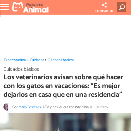
COMPARTIR
ExpertoAnimal
Cuidados
Cuidados básicos
Cuidados básicos
Los veterinarios avisan sobre qué hacer
con los gatos en vacaciones: “Es mejor
dejarlos en casa que en una residencia”
Por
María Besteiros
, ATV y peluquera canina/felina.
9 julio 2026