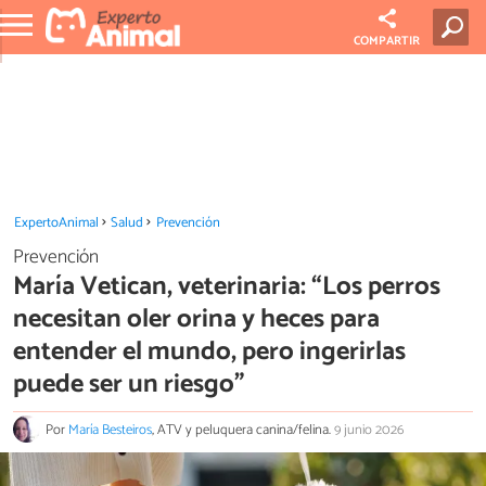
COMPARTIR
ExpertoAnimal
Salud
Prevención
Prevención
María Vetican, veterinaria: “Los perros
necesitan oler orina y heces para
entender el mundo, pero ingerirlas
puede ser un riesgo”
Por
María Besteiros
, ATV y peluquera canina/felina.
9 junio 2026