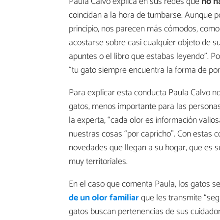
Paula Calvo explica en sus redes que
no h
coincidan a la hora de tumbarse. Aunque p
principio, nos parecen más cómodos, como 
acostarse sobre casi cualquier objeto de sus
apuntes o el libro que estabas leyendo”. Po
“tu gato siempre encuentra la forma de po
Para explicar esta conducta Paula Calvo nos
gatos, menos importante para las persona
la experta, “cada olor es información valios
nuestras cosas “por capricho”. Con estas c
novedades que llegan a su hogar, que es su
muy territoriales.
En el caso que comenta Paula, los gatos s
de un olor familiar
que les transmite “segu
gatos buscan pertenencias de sus cuidado