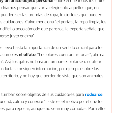
ay un único objeto personal
sobre el que todos los gatos
odríamos pensar que van a elegir solo aquellos que, en
pueden ser las prendas de ropa, lo cierto es que pueden
 cuidadores. Calvo menciona “el portátil, la ropa limpia, los
r difícil o poco cómodo que parezca, la experta señala que
nerse justo encima”.
 lleva hasta la importancia de un sentido crucial para los
s, como es
el olfato
. “Los olores cuentan historias”, afirma
a”. Así, los gatos no buscan tumbarse, frotarse u olfatear
onductas consiguen información, por ejemplo, sobre las
 territorio, y no hay que perder de vista que son animales
e tumban sobre objetos de sus cuidadores para
rodearse
ridad, calma y conexión”. Este es el motivo por el que los
res para reposar, aunque no sean muy cómodas. Para ellos