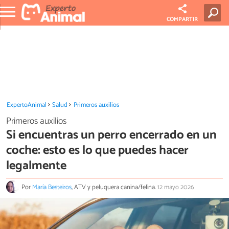
COMPARTIR
ExpertoAnimal
Salud
Primeros auxilios
Primeros auxilios
Si encuentras un perro encerrado en un
coche: esto es lo que puedes hacer
legalmente
Por
María Besteiros
, ATV y peluquera canina/felina.
12 mayo 2026