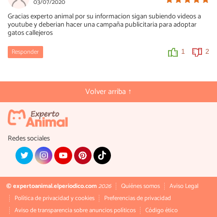
03/07/2020
Gracias experto animal por su informacion sigan subiendo videos a
youtube y deberian hacer una campaña publicitaria para adoptar
gatos callejeros
Responder
1
2
Volver arriba ↑
Redes sociales
© expertoanimal.elperiodico.com
2026
Quiénes somos
Aviso Legal
Política de privacidad y cookies
Preferencias de privacidad
Aviso de transparencia sobre anuncios políticos
Código ético