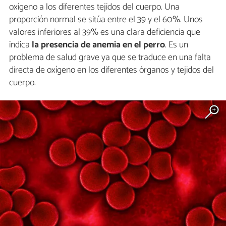
oxígeno a los diferentes tejidos del cuerpo. Una
proporción normal se sitúa entre el 39 y el 60%. Unos
valores inferiores al 39% es una clara deficiencia que
indica
la presencia de anemia en el perro
. Es un
problema de salud grave ya que se traduce en una falta
directa de oxígeno en los diferentes órganos y tejidos del
cuerpo.