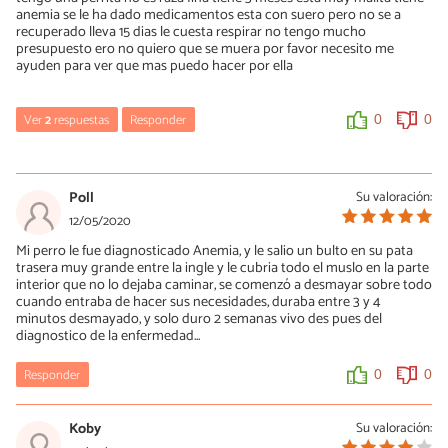
anemia se le ha dado medicamentos esta con suero pero no se a
recuperado lleva 15 dias le cuesta respirar no tengo mucho
presupuesto ero no quiero que se muera por favor necesito me
ayuden para ver que mas puedo hacer por ella
Ver
2
respuestas
Responder
0
0
Vanessa
01/10/2020
Poll
Su valoración:
Hola, tu perrita mejoró?espero no incomodar con mi pregunta
12/05/2020
pero mi tiene anemia y está débil pero si se levanta y anda por
Mi perro le fue diagnosticado Anemia, y le salio un bulto en su pata
ratos por la casa el tuyo hacía lo mismo?
trasera muy grande entre la ingle y le cubria todo el muslo en la parte
interior que no lo dejaba caminar, se comenzó a desmayar sobre todo
0
0
cuando entraba de hacer sus necesidades, duraba entre 3 y 4
minutos desmayado, y solo duro 2 semanas vivo des pues del
diagnostico de la enfermedad...
Patricia
04/11/2020
Responder
0
0
Hola ,espero no sea tarde ,ayudarla cocinando al vapor verduras
ricas con hierro ,y mesclale con una cucharadita de te con yema
Koby
Su valoración:
de huevo ,solo la parte amarilla ,y si podés ,desmenuza alguna