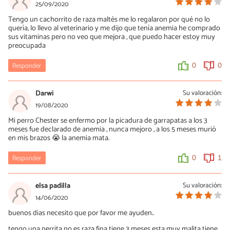
25/09/2020
Tengo un cachorrito de raza maltés me lo regalaron por qué no lo
quería, lo llevo al veterinario y me dijo que tenía anemia he comprado
sus vitaminas pero no veo que mejora , que puedo hacer estoy muy
preocupada
Responder
0
0
Darwi
Su valoración:
19/08/2020
Mi perro Chester se enfermo por la picadura de garrapatas a los 3
meses fue declarado de anemia , nunca mejoro , a los 5 meses murió
en mis brazos 😭 la anemia mata.
Responder
0
1
elsa padilla
Su valoración:
14/06/2020
buenos dias necesito que por favor me ayuden..
tengo una perrita no es raza fina tiene 3 meses esta muy malita tiene