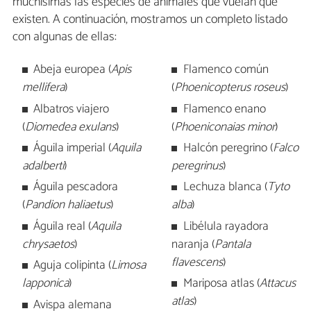
muchísimas las especies de animales que vuelan que
existen. A continuación, mostramos un completo listado
con algunas de ellas:
Abeja europea (
Apis
Flamenco común
mellifera
)
(
Phoenicopterus roseus
)
Albatros viajero
Flamenco enano
(
Diomedea exulans
)
(
Phoeniconaias minor
)
Águila imperial (
Aquila
Halcón peregrino (
Falco
adalberti
)
peregrinus
)
Águila pescadora
Lechuza blanca (
Tyto
(
Pandion haliaetus
)
alba
)
Águila real (
Aquila
Libélula rayadora
chrysaetos
)
naranja (
Pantala
flavescens
)
Aguja colipinta (
Limosa
lapponica
)
Mariposa atlas (
Attacus
atlas
)
Avispa alemana