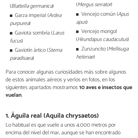
(
Mergus serrator
)
(
Blattella germanica
)
Vencejo común (
Apus
Garza imperial (
Ardea
apus
)
purpurea
)
Vencejo mongol
Gaviota sombría (
Larus
(
Hirundapus caudacutus
)
fucus
)
Zunzuncito (
Mellisuga
Gaviotín ártico (
Sterna
helenae
)
paradisaea
)
Para conocer algunas curiosidades más sobre algunos
de estos animales aéreos y verlos en fotos, en los
siguientes apartados mostramos
10 aves e insectos que
vuelan
.
1. Águila real (Aquila chrysaetos)
Lo habitual es que vuele a unos 4.000 metros por
encima del nivel del mar, aunque se han encontrado