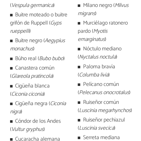
(
Vespula germanica
)
Milano negro (
Milvus
migrans
)
Buitre moteado o buitre
grifón de Ruppell (
Gyps
Murciélago ratonero
rueppelli
)
pardo (
Myotis
emarginatus
)
Buitre negro (
Aegypius
monachus
)
Nóctulo mediano
(
Nyctalus noctula
)
Búho real (
Bubo bubo
)
Paloma bravía
Canastera común
(
Columba livia
)
(
Glareola pratincola
)
Pelícano común
Cigüeña blanca
(
Pelecanus onocrotalus
)
(
Ciconia ciconia
)
Ruiseñor común
Cigüeña negra (
Ciconia
(
Luscinia megarhynchos
)
nigra
)
Ruiseñor pechiazul
Cóndor de los Andes
(
Luscinia svecica
)
(
Vultur gryphus
)
Serreta mediana
Cucaracha alemana