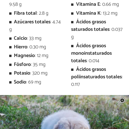
9.58 g
Vitamina E
: 0.66 mg
Fibra total
: 2.8 g
Vitamina K
: 13.2 mg
Azúcares totales
: 4.74
Ácidos grasos
g
saturados totales
: 0.037
g
Calcio
: 33 mg
Ácidos grasos
Hierro
: 0.30 mg
monoinstaturados
Magnesio
: 12 mg
totales
: 0.014
Fósforo
: 35 mg
Ácidos grasos
Potasio
: 320 mg
poliinsaturados totales
:
Sodio
: 69 mg
0.117