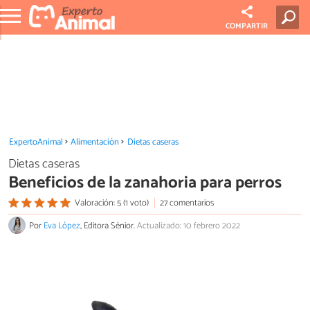
COMPARTIR
ExpertoAnimal
Alimentación
Dietas caseras
Dietas caseras
Beneficios de la zanahoria para perros
Valoración: 5 (1 voto)
27 comentarios
Por
Eva López
, Editora Sénior.
Actualizado: 10 febrero 2022