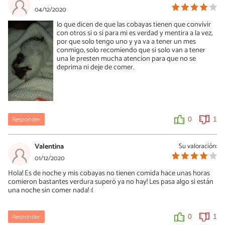
04/12/2020
lo que dicen de que las cobayas tienen que convivir
con otros si o si para mi es verdad y mentira a la vez,
por que solo tengo uno y ya va a tener un mes
conmigo, solo recomiendo que si solo van a tener
una le presten mucha atencion para que no se
deprima ni deje de comer.
Responder
0
1
Valentina
Su valoración:
01/12/2020
Hola! Es de noche y mis cobayas no tienen comida hace unas horas
comieron bastantes verdura superó ya no hay! Les pasa algo si están
una noche sin comer nada! :(
Responder
0
1