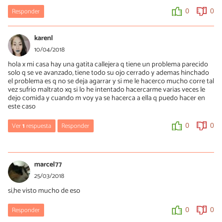
Responder
0
0
karenl
10/04/2018
hola x mi casa hay una gatita callejera q tiene un problema parecido
solo q se ve avanzado, tiene todo su ojo cerrado y ademas hinchado
el problema es q no se deja agarrar y si me le hacerco mucho corre tal
vez sufrio maltrato xq si lo he intentado hacercarme varias veces le
dejo comida y cuando m voy ya se hacerca a ella q puedo hacer en
este caso
Ver
1
respuesta
Responder
0
0
Mercè Garcia
11/04/2018
marcel77
Hola Karenl, podrías consultar con una asociación animalista
25/03/2018
para que te ayuden a atraparlo, la mayoría de personas que
si,he visto mucho de eso
cuidan colonias de gatos disponen de jaulas "trampa" seguras.
Responder
0
0
0
0