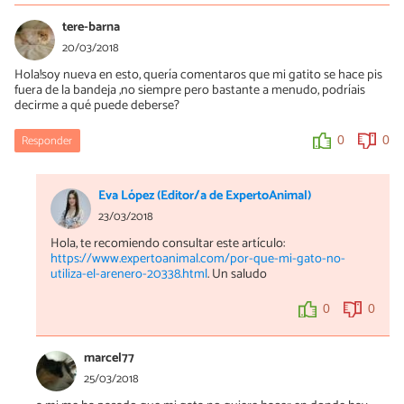
tere-barna
20/03/2018
Hola!soy nueva en esto, quería comentaros que mi gatito se hace pis
fuera de la bandeja ,no siempre pero bastante a menudo, podríais
decirme a qué puede deberse?
Responder
0
0
Eva López (Editor/a de ExpertoAnimal)
23/03/2018
Hola, te recomiendo consultar este artículo:
https://www.expertoanimal.com/por-que-mi-gato-no-
utiliza-el-arenero-20338.html
. Un saludo
0
0
marcel77
25/03/2018