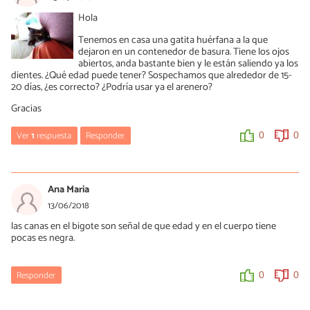
Hola
Tenemos en casa una gatita huérfana a la que
dejaron en un contenedor de basura. Tiene los ojos
abiertos, anda bastante bien y le están saliendo ya los
dientes. ¿Qué edad puede tener? Sospechamos que alrededor de 15-
20 días, ¿es correcto? ¿Podría usar ya el arenero?
Gracias
Ver
1
respuesta
Responder
0
0
Mercè Garcia
06/09/2018
Ana Maria
Hola Blanca, primero de todo muchísimas felicidades por el
13/06/2018
rescate/adopción, esta gatita ha tenido mucha suerte de caer en
las canas en el bigote son señal de que edad y en el cuerpo tiene
buenas manos... 😀
pocas es negra.
Los gatos suelen abrir los ojos entre los 9 y los 15 días, eso podría
orientarte un poco en cuanto a edad si los ha abierto desde que
la tienes. Por otro lado, los gatos empiezan a utilizar el arenero a
Responder
0
0
partir de la cuarta semana de vida, cuando empiezan a enterrar
heces y orina de forma natural.