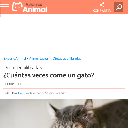
COMPARTIR
ExpertoAnimal
Alimentación
Dietas equilibradas
Dietas equilibradas
¿Cuántas veces come un gato?
1 comentario
Por
Catit
.
Actualizado: 10 enero 2024