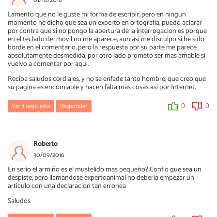
01/10/2016
En ningún momento he utilizado la palabra acojonante. He
Lamento que no le guste mi forma de escribir, pero en ningun
utilizado acongojante, que se deriva de la palabra congoja y que
momento he dicho que sea un experto en ortografia, puedo aclarar
significa una desagradable sensación de temor, inquietud y
por contra que si no pongo la apertura de la interrogacion es porque
aprensión a la vez.
en el teclado del movil no me aparece, aun asi me disculpo si he sido
borde en el comentario, pero la respuesta por su parte me parece
Saludos cordiales.
absolutamente desmedida, por otro lado prometo ser mas amable si
vuelvo a comentar por aqui.
Ricard Sabatés
Reciba saludos cordiales, y no se enfade tanto hombre, que creo que
su pagina es encomiable y hacen falta mas cosas asi por Internet.
0
0
Ver
1
respuesta
Responder
0
0
hamid 9ochiya
21/05/2020
Ricard Sabatés Quivira
Es acongojante no es lo que tu dijidste
01/10/2016
Roberto
Hola, Roberto:
ha
30/09/2016
No me molesta en absoluto su forma de escribir, y le agradezco y
En serio el armiño es el mustelido mas pequeño? Confio que sea un
0
0
acepto de forma sincera sus disculpas. A la vez que yo me
despiste, pero llamandose expertoanimal no deberia empezar un
disculpo por el tono empleado en mi respuesta, que solamente
articulo con una declaracion tan erronea
empleo cuando me faltan el respeto.
Saludos
Cualquier lector puede corregirme o expresar su inconformidad
ante mis artículos, siempre que lo haga de forma correcta.