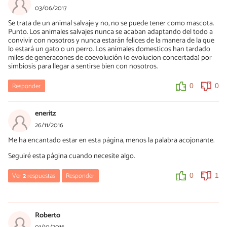
Es un muy buen dato pero no recuerdo haberlo preguntado
03/06/2017
xdddddddd
Se trata de un animal salvaje y no, no se puede tener como mascota.
Punto. Los animales salvajes nunca se acaban adaptando del todo a
convivir con nosotros y nunca estarán felices de la manera de la que
0
0
lo estará un gato o un perro. Los animales domesticos han tardado
miles de generacones de coevolución (o evolucion concertada) por
simbiosis para llegar a sentirse bien con nosotros.
Lolita
16/10/2020
Responder
0
0
Me da igual, ES UNA LOCURA adoptar a un armiño como
mascota. Punto.
eneritz
26/11/2016
0
1
Me ha encantado estar en esta página, menos la palabra acojonante.
Seguiré esta página cuando necesite algo.
Ver
2
respuestas
Responder
0
1
Ricard Sabatés Quivira
12/12/2016
Roberto
Hola: