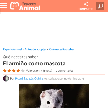
COMPARTIR
ExpertoAnimal
Antes de adoptar
Qué necesitas saber
Qué necesitas saber
El armiño como mascota
Valoración: 4 (1 voto)
7 comentarios
Por
Ricard Sabatés Quivira
.
Actualizado: 24 noviembre 2016