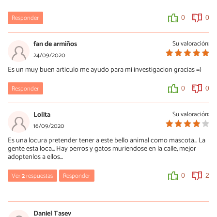
Responder
0
0
fan de armiños
Su valoración:
24/09/2020
Es un muy buen articulo me ayudo para mi investigacion gracias =)
Responder
0
0
Lolita
Su valoración:
16/09/2020
Es una locura pretender tener a este bello animal como mascota... La
gente esta loca... Hay perros y gatos muriendose en la calle, mejor
adoptenlos a ellos...
Ver
2
respuestas
Responder
0
2
fan de armiños
24/09/2020
Daniel Tasev