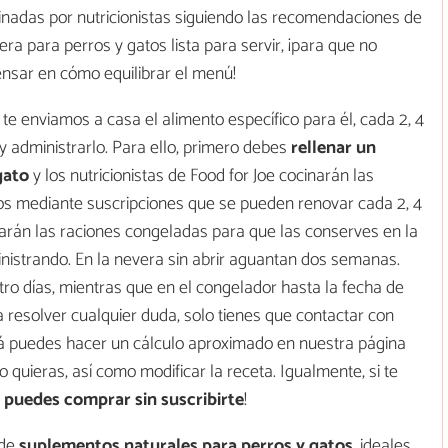
nadas por nutricionistas siguiendo las recomendaciones de
ra para perros y gatos lista para servir, ¡para que no
ensar en cómo equilibrar el menú!
te enviamos a casa el alimento específico para él, cada 2, 4
y administrarlo. Para ello, primero debes
rellenar un
gato
y los nutricionistas de Food for Joe cocinarán las
s mediante suscripciones que se pueden renovar cada 2, 4
arán las raciones congeladas para que las conserves en la
nistrando. En la nevera sin abrir aguantan dos semanas.
tro días, mientras que en el congelador hasta la fecha de
a resolver cualquier duda, solo tienes que contactar con
ará puedes hacer un cálculo aproximado en nuestra página
quieras, así como modificar la receta. Igualmente, si te
n
puedes comprar sin suscribirte
!
de
suplementos naturales para perros y gatos
, ideales