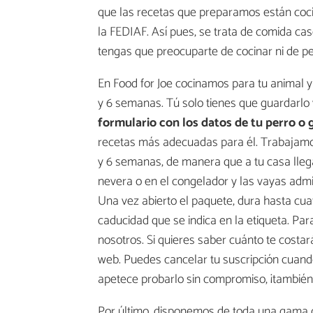
que las recetas que preparamos están coci
la FEDIAF. Así pues, se trata de comida case
tengas que preocuparte de cocinar ni de p
En Food for Joe cocinamos para tu animal y 
y 6 semanas. Tú solo tienes que guardarlo 
formulario con los datos de tu perro o 
recetas más adecuadas para él. Trabajamo
y 6 semanas, de manera que a tu casa lleg
nevera o en el congelador y las vayas admi
Una vez abierto el paquete, dura hasta cua
caducidad que se indica en la etiqueta. Par
nosotros. Si quieres saber cuánto te cost
web. Puedes cancelar tu suscripción cuando 
apetece probarlo sin compromiso, ¡tambié
Por último, disponemos de toda una gama 