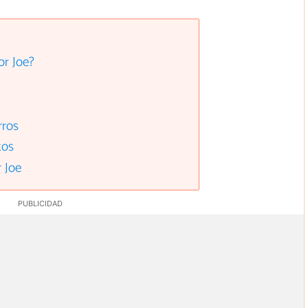
or Joe?
rros
tos
 Joe