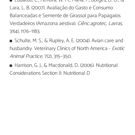
Eduardo, C., Ferreira, W. M., Maria, F., Borges, D. O., &
Lara, L. B. (2007). Avaliação do Gasto e Consumo
Balanceadas e Semente de Girassol para Papagaios
Verdadeiros (Amazona aestiva).
Ciênc.agrotec, Lavras
,
31(4), 1176–1183.
Schulte, M. S., & Rupley, A. E. (2004). Avian care and
husbandry. Veterinary Clinics of North America -
Exotic
Animal Practice
, 7(2), 315–350.
Harrison, G. J., & Macdonald, D. (2006). Nutritional
Considerations Section II: Nutritional D