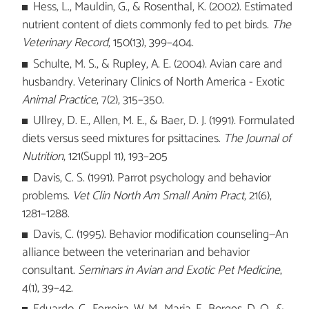
Hess, L., Mauldin, G., & Rosenthal, K. (2002). Estimated
nutrient content of diets commonly fed to pet birds.
The
Veterinary Record
, 150(13), 399–404.
Schulte, M. S., & Rupley, A. E. (2004). Avian care and
husbandry. Veterinary Clinics of North America - Exotic
Animal Practice
, 7(2), 315–350.
Ullrey, D. E., Allen, M. E., & Baer, D. J. (1991). Formulated
diets versus seed mixtures for psittacines.
The Journal of
Nutrition
, 121(Suppl 11), 193–205
Davis, C. S. (1991). Parrot psychology and behavior
problems.
Vet Clin North Am Small Anim Pract
, 21(6),
1281–1288.
Davis, C. (1995). Behavior modification counseling—An
alliance between the veterinarian and behavior
consultant.
Seminars in Avian and Exotic Pet Medicine
,
4(1), 39–42.