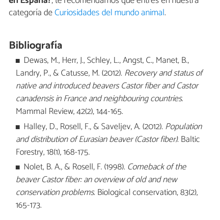
en España?
, te recomendamos que entres en nuestra
categoría de
Curiosidades del mundo animal
.
Bibliografía
Dewas, M., Herr, J., Schley, L., Angst, C., Manet, B.,
Landry, P., & Catusse, M. (2012).
Recovery and status of
native and introduced beavers Castor fiber and Castor
canadensis in France and neighbouring countries
.
Mammal Review, 42(2), 144-165.
Halley, D., Rosell, F., & Saveljev, A. (2012).
Population
and distribution of Eurasian beaver (Castor fiber)
. Baltic
Forestry, 18(1), 168-175.
Nolet, B. A., & Rosell, F. (1998).
Comeback of the
beaver Castor fiber: an overview of old and new
conservation problems
. Biological conservation, 83(2),
165-173.