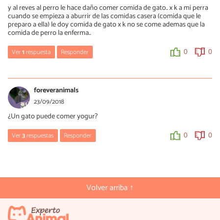
y al reves al perro le hace daño comer comida de gato.. x k a mi perra
cuando se empieza a aburrir de las comidas casera (comida que le
preparo a ella) le doy comida de gato x k no se come ademas que la
comida de perro la enferma..
Ver
1
respuesta
Responder
0
0
Zorayda Coello
12/10/2018
foreveranimals
Hola, Karencya. En efecto, también es dañino que los perros
23/09/2018
coman comida para gato, te invito a leer el artículo que tenemos
¿Un gato puede comer yogur?
al respecto. Saludos.
Ver
3
respuestas
Responder
0
0
0
0
Zorayda Coello
23/09/2018
¡Hola! Los gatos NO deben comer yogur ni otros derivados
Volver arriba ↑
làcteos, pues les provocan problemas digestivos. Para mayor
informaciòn al respecto, te invito a leer nuestro artìculo
Alimentos prohibidos para gatos. Saludos.