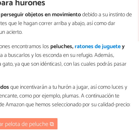
para hurones
a
perseguir objetos en movimiento
debido a su instinto de
tes que le hagan correr arriba y abajo, así como dar
un acierto.
rones encontramos los
peluches,
ratones de juguete
y
a a buscarlos y los esconda en su refugio. Además,
 gato, ya que son idénticas), con las cuales podrás pasar
idos
que incentivarán a tu hurón a jugar, así como luces y
encante, como por ejemplo, plumas. A continuación te
de Amazon que hemos seleccionado por su calidad-precio:
r pelota de peluche ⧉