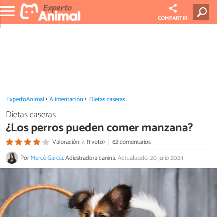
COMPARTIR
ExpertoAnimal
Alimentación
Dietas caseras
Dietas caseras
¿Los perros pueden comer manzana?
Valoración: 4 (1 voto)
62 comentarios
Por
Mercè Garcia
, Adiestradora canina.
Actualizado: 20 julio 2024