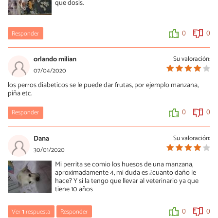
que dosis.
Responder
0
0
orlando milian
Su valoración:
07/04/2020
los perros diabeticos se le puede dar frutas, por ejemplo manzana,
piña etc.
Responder
0
0
Dana
Su valoración:
30/01/2020
Mi perrita se comio los huesos de una manzana,
aproximadamente 4, mi duda es ¿cuanto daño le
hace? Y si la tengo que llevar al veterinario ya que
tiene 10 años
Ver
1
respuesta
Responder
0
0