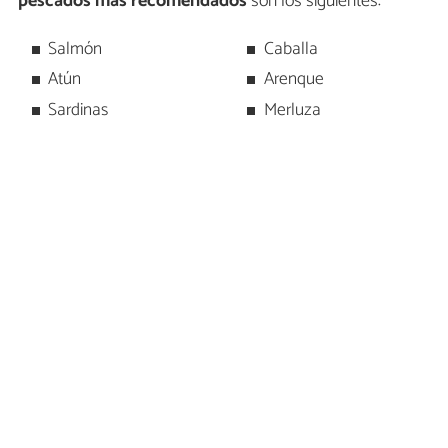
pescados más recomendados
son los siguientes:
Salmón
Caballa
Atún
Arenque
Sardinas
Merluza