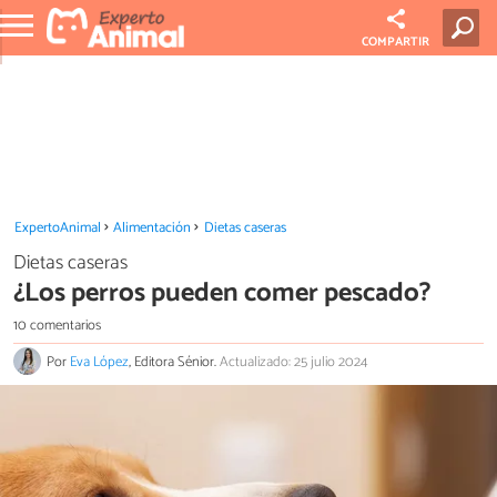
COMPARTIR
ExpertoAnimal
Alimentación
Dietas caseras
Dietas caseras
¿Los perros pueden comer pescado?
10 comentarios
Por
Eva López
, Editora Sénior.
Actualizado: 25 julio 2024