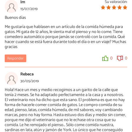
Im
Su valoración:
15/07/2019
Buenos días
Me gustaría que hablasen en un artículo de la comida húmeda para
gatos. Mi gata de 12 años, le sienta mal el pienso y no lo come. Tiene
comedero automático porque jamás se controló con la comida. Qué
hacer cuando se está fuera durante todo el día o en un viaje? Muchas
gracias
Responder
0
0
Rebeca
30/05/2019
Hola! Hace un mes y medio recogimos a un garito de la calle que
tenía 2 meses. Se ha adaptado perfectamente a la casa y a nosotros.
El veterinario nos ha dicho que esta sano. El problema es que no hay
forma de hacerle comer comida de gatos. Le compro comida de su
edad, pienso, latas, comida húmeda, de mil sabores, voy cambiando
marcas, pero no hay forma. Hasta estuvo dos días y medio sin comer,
porque me dijo el veterinario que no le echase otra cosa que su
comida. Le he remojado el pienso... Sólo come comida nuestra,
sardinas en lata, atún y jamón de York. Lo único que he conseguido