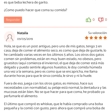
es que beba lechera de garito.
¿Como puedo hacer que coma su comida?
Responder
0
0
Natalia
Su valoración:
09/05/2019
Hola, se que es un post antiguo, pero uno de mis gatos, tengo 3 en
casa, deja de comer el alimento seco, es como que deja de gustarle, lo
he cambiado varias veces en los últimos 5 años. Los otros dos gatos
comen sin problemas, están en muy buen estado, no obesos, pero
gruesitos (aquí comienza el invierno), el que deja de comer está más
delgado y puedo sentirle algunos huesitos, le doy comida húmeda
una vez a la semana, pero es como que se encapricha, me llama
durante horas para que le sirva comida, le sirvo y ni la huele.
Fuera de eso, juega con los otros gatos, es mimoso, hace sus
necesidades con normalidad, su pelaje está normal, la dentadura y las
mucosas están bien. No se que hacer para que coma, he probado ya
perfumarle el alimento.
El último que compré es whiskas, que le había comprado una bolsa
pequeña y la comió con gusto, pero ahora que compré una bolsa de