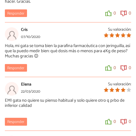
hacer. Gracias.
Responder
0
0
Cris
Su valoración:
07/10/2020
Hola, mi gata se toma bien la parafina farmacéutica con jeringuilla, así
que la puedo medir bien: qué dosis más o menos para 4Kg de peso?
Muchas gracias 😊
Responder
0
0
Elena
Su valoración:
22/03/2020
EMI gata no quiere su pienso habitual y solo quiere otro q prbo de
inferior calidad
Responder
0
0