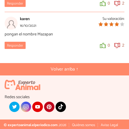
Responder
0
2
karen
Su valoración:
16/10/2021
pongan el nombre Mazapan
Responder
0
2
Volver arriba ↑
Redes sociales
© expertoanimal.elperiodico.com
2026
Quiénes somos
Aviso Legal