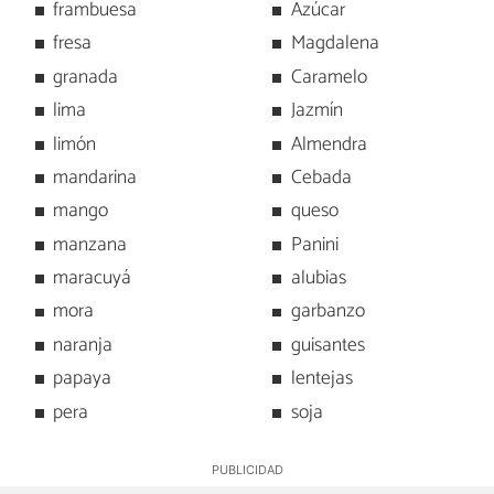
frambuesa
Azúcar
fresa
Magdalena
granada
Caramelo
lima
Jazmín
limón
Almendra
mandarina
Cebada
mango
queso
manzana
Panini
maracuyá
alubias
mora
garbanzo
naranja
guisantes
papaya
lentejas
pera
soja