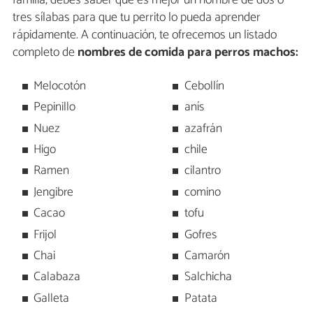
familia, debes saber que es mejor un nombre de dos o
tres sílabas para que tu perrito lo pueda aprender
rápidamente. A continuación, te ofrecemos un listado
completo de
nombres de comida para perros machos:
Melocotón
Cebollín
Pepinillo
anís
Nuez
azafrán
Higo
chile
Ramen
cilantro
Jengibre
comino
Cacao
tofu
Frijol
Gofres
Chai
Camarón
Calabaza
Salchicha
Galleta
Patata