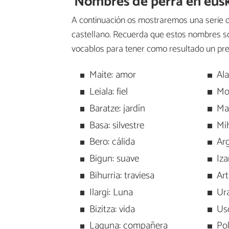
Nombres de perra en eus
A continuación os mostraremos una serie d
castellano. Recuerda que estos nombres so
vocablos para tener como resultado un pr
Maite: amor
Ala
Leiala: fiel
Mot
Baratze: jardín
Ma
Basa: silvestre
Mi
Bero: cálida
Arg
Bigun: suave
Iza
Bihurria: traviesa
Art
Ilargi: Luna
Ur
Bizitza: vida
Us
Laguna: compañera
Pol