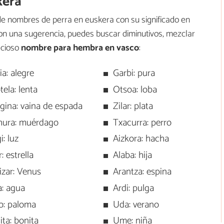
kera
e nombres de perra en euskera con su significado en
n una sugerencia, puedes buscar diminutivos, mezclar
ecioso
nombre para hembra en vasco
:
ia: alegre
Garbi: pura
ela: lenta
Otsoa: loba
gina: vaina de espada
Zilar: plata
hura: muérdago
Txacurra: perro
i: luz
Aizkora: hacha
r: estrella
Alaba: hija
izar: Venus
Arantza: espina
a: agua
Ardi: pulga
o: paloma
Uda: verano
ita: bonita
Ume: niña