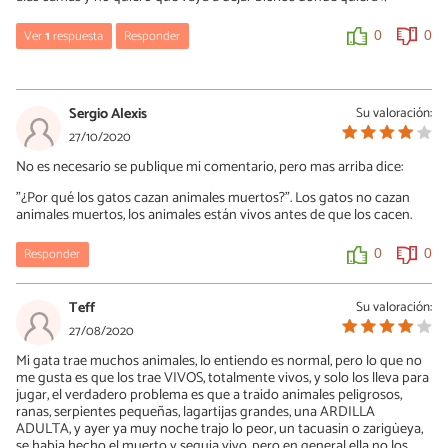
Ver
1
respuesta
Responder
0
0
Anónimo ja
14/01/2021
Sergio Alexis
Su valoración:
Pues no creo pero cuando sea así tira de inmediato el animal que
27/10/2020
caso y limpia muy bien dónde lo dejo muerto con mucho clarasol
No es necesario se publique mi comentario, pero mas arriba dice:
0
0
"¿Por qué los gatos cazan animales muertos?". Los gatos no cazan
animales muertos, los animales están vivos antes de que los cacen.
Responder
0
0
Teff
Su valoración:
27/08/2020
Mi gata trae muchos animales, lo entiendo es normal, pero lo que no
me gusta es que los trae VIVOS, totalmente vivos, y solo los lleva para
jugar, el verdadero problema es que a traido animales peligrosos,
ranas, serpientes pequeñas, lagartijas grandes, una ARDILLA
ADULTA, y ayer ya muy noche trajo lo peor, un tacuasin o zarigüeya,
se habia hecho el muerto y seguia vivo, pero en general ella no los