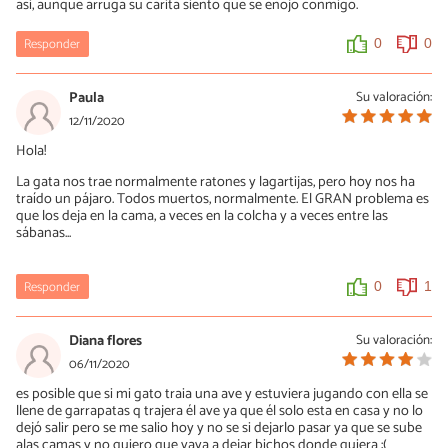
asi, aunque arruga su carita siento que se enojo conmigo.
Responder
0
0
Paula
Su valoración:
12/11/2020
Hola!
La gata nos trae normalmente ratones y lagartijas, pero hoy nos ha
traído un pájaro. Todos muertos, normalmente. El GRAN problema es
que los deja en la cama, a veces en la colcha y a veces entre las
sábanas...
Responder
0
1
Diana flores
Su valoración:
06/11/2020
es posible que si mi gato traia una ave y estuviera jugando con ella se
llene de garrapatas q trajera él ave ya que él solo esta en casa y no lo
dejó salir pero se me salio hoy y no se si dejarlo pasar ya que se sube
alas camas y no quiero que vaya a dejar bichos donde quiera :(