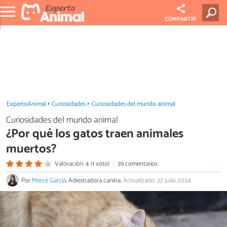
COMPARTIR
ExpertoAnimal
Curiosidades
Curiosidades del mundo animal
Curiosidades del mundo animal
¿Por qué los gatos traen animales
muertos?
Valoración: 4 (1 voto)
39 comentarios
Por
Mercè Garcia
, Adiestradora canina.
Actualizado: 22 julio 2024