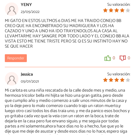
YENY
Su valoración:
23/05/2022
MI GATO EN ESTOS ULTMOS 6 DIAS ME HA TRAIDO CONEJO BB
CREO QUE HA ENCONBTRADO SU MADRIGUERA Y LOS HA
CAZADO Y UNO A UNO HA IDO TRAYENDOLOS ALA CASA AL
LEVAMTARME HAY SANGRE POR TODO LADO Y EL CONEJO BB ALA
VISTA ESTO ME TIENE TRISTE PERO SE Q ES SU INSTINTO HAY NO
SE QUE HACER
Responder
0
0
Jessica
Su valoración:
05/01/2021
Mi carlota es una niña rescatada de la calle desde mes y medio, una
hermosa tricolor bella mi hijita se hizo una gran gatita, pero desde
que cumplio año y medio comenzo a salir unos minutos de la casa y
yo la deje pero lo malo comenzo cuando trajo un raton muerto,y
luego otro casi todos los dias traia uno, y me da panico esos bochos y
yo gritaba cada vez que la veia con un raton en la boca, trate de
dejarla en la casa pero fue envano siguio, y me seguia por todas
partes a mi solamente,ahora hace dias no lo a hecho, fue que yo le
dije que me deje de asustar y desde esos dias no lo hace, espero siga