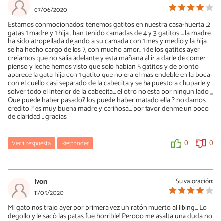
07/06/2020
Estamos conmocionados: tenemos gatitos en nuestra casa-huerta ,2
gatas 1 madre y 1 hija , han tenido camadas de 4 y 3 gatitos ... la madre
ha sido atropellada dejando a su camada con 1 mes y medio y la hija
se ha hecho cargo de los 7, con mucho amor.. 1 de los gatitos ayer
creiamos que no salia adelante y esta mañana al ir a darle de comer
pienso y leche hemos visto que solo habian 5 gatitos y de pronto
aparece la gata hija con 1 gatito que no era el mas endeble en la boca
con el cuello casi separado de la cabecita y se ha puesto a chuparle y
solver todo el interior de la cabecita... el otro no esta por ningun lado ,,,
Que puede haber pasado? los puede haber matado ella ? no damos
credito ? es muy buena madre y cariñosa... por favor denme un poco
de claridad .. gracias
Ver
1
respuesta
Responder
0
0
Indira
22/04/2021
Ivon
Su valoración:
Los gatos machos matan a los machos pequeños que van a ser
11/05/2020
su competencia. Una vez uno de nuestros gatos trajo un gatito
Mi gato nos trajo ayer por primera vez un ratón muerto al libing... Lo
muerto y sin cabeza. Lo que sí no tengo idea es que hacen con la
degollo y le sacó las patas fue horrible! Perooo me asalta una duda no
cabeza