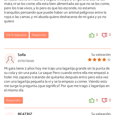
mata, ni se los come, ella esta bien alimentada asi que no se los come,
pero los trae vivos, y lo pero es que los esconde, no estamos
tranquilos pensando que puede haber un animal peligroso entre la
ropa o las camas, y mi abuela quiere deshacerse de mi gata y yo no
quiero
Ver
1
respuesta
Responder
0
0
Azucena
29/06/2022
Sofía
Su valoración:
Lo mismo está haciendo el mío, aveces los come, aveces solo los
27/07/2020
trae correteando y una vez se metió dentro de mi casa un ratón,
Mi gata tiene 3 años hoy me trajo una lagartija grande sin la punta de
ha estado apunto de entrar otro, está trayendo diario,
su cola y sin una pata. La saque Pero cuando entre ella me empezó a
sinceramente también estoy arta. Que hago?
holer mis zapatos tratando de quitarlos después entro pero esta vez
con una lagartija pequeña la vi y se la empezo a comer. Viendo esto
0
0
me surge la pregunta ¿que significa? Por que me trago 2 lagartijas en
el mismo día
Responder
0
0
BEATRIZ
Su valoración: