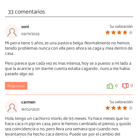
33 comentarios
soni
Su valoración:
09/11/2023
Mi perra tiene 5 años, es una pastora belga. Normalmente no hemos
tenido problemas nunca con ella pero ahora se caga y mea dentro de
casa .
Pero parece que cada vez es mas intensa, hoy se a puesto a mi lado a
que la acaricie y sin darme cuenta estaba cagando , nunca me había
pasado algo así.
Responder
0
0
carmen
Su valoración:
19/02/2021
Hola, tengo un cachorro morki, de 9.5 meses. Ya hace meses que no
hace caca ni pipi en casa, pero le hemos cambiado el pienso, y quizás
sea coincidencia o no, pero lleva una semana que cuando nos
levantamos ha hecho caca dentro. Puede ser por el cambio del