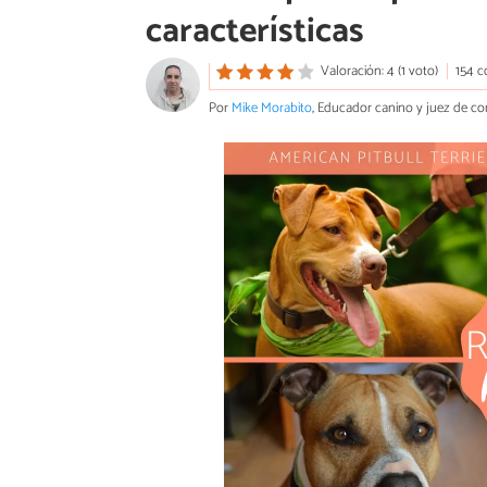
características
Valoración: 4 (1 voto)
154 c
Por
Mike Morabito
, Educador canino y juez de c