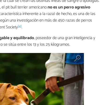
de la cual se crean las distintas líneas de sangre o tipologías.
 el pit bull terrier americano
no es un perro agresivo
racterística inherente a la raza) de hecho, es una de las
según una investigación en más de 450 razas de perros
[4]
nt Society
.
gable y equilibrado
, poseedor de una gran inteligencia y
o se sitúa entre los 13 y los 25 kilogramos.