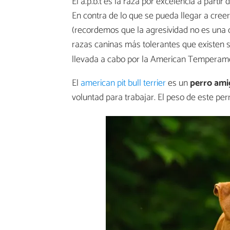
El a.p.b.t es la raza por excelencia a partir 
En contra de lo que se pueda llegar a creer,
(recordemos que la agresividad no es una ca
razas caninas más tolerantes que existen 
llevada a cabo por la American Temperame
El
american pit bull terrier
es un
perro ami
voluntad para trabajar. El peso de este perr