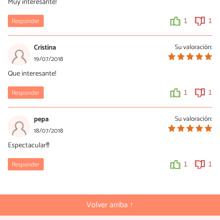
Muy interesante!
Responder
1
1
Cristina
Su valoración:
19/07/2018
Que interesante!
Responder
1
1
pepa
Su valoración:
18/07/2018
Espectacular!!!
Responder
1
1
Volver arriba ↑