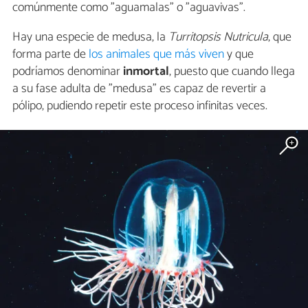
comúnmente como "aguamalas" o "aguavivas".
Hay una especie de medusa, la
Turritopsis Nutricula
, que
forma parte de
los animales que más viven
y que
podríamos denominar
inmortal
, puesto que cuando llega
a su fase adulta de "medusa" es capaz de revertir a
pólipo, pudiendo repetir este proceso infinitas veces.