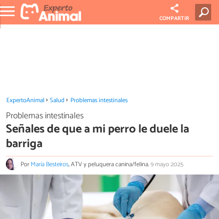
COMPARTIR
ExpertoAnimal
Salud
Problemas intestinales
Problemas intestinales
Señales de que a mi perro le duele la
barriga
Por
María Besteiros
, ATV y peluquera canina/felina.
9 mayo 2025