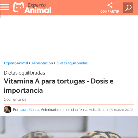
COMPARTIR
ExpertoAnimal
Alimentación
Dietas equilibradas
Dietas equilibradas
Vitamina A para tortugas - Dosis e
importancia
2 comentarios
Por
Laura García
, Veterinaria en medicina felina.
Actualizado: 29 marzo 2022