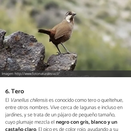
Imagen: http://www.fotonaturaleza.cl/
6. Tero
El
Vanellus chilensis
es conocido como tero o queltehue,
entre otros nombres. Vive cerca de lagunas e incluso en
jardínes, y se trata de un pájaro de pequeño tamaño,
cuyo plumaje mezcla el
negro con gris, blanco y un
castaño claro
. El pico es de color rojo, ayudando a su