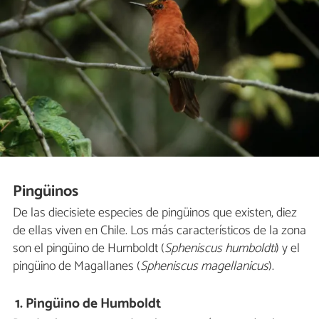
Pingüinos
De las diecisiete especies de pingüinos que existen, diez
de ellas viven en Chile. Los más característicos de la zona
son el pingüino de Humboldt (
Spheniscus humboldti
) y el
pingüino de Magallanes (
Spheniscus magellanicus
).
1. Pingüino de Humboldt