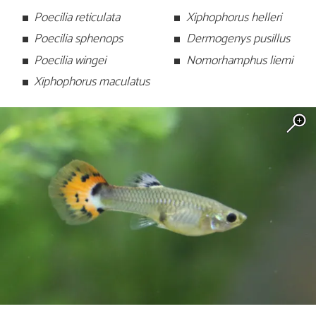
Poecilia reticulata
Xiphophorus helleri
Poecilia sphenops
Dermogenys pusillus
Poecilia wingei
Nomorhamphus liemi
Xiphophorus maculatus