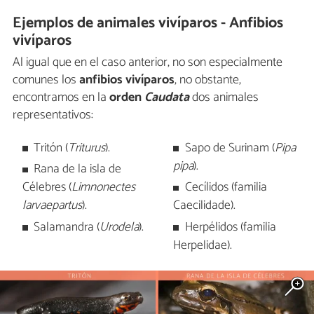
Ejemplos de animales vivíparos - Anfibios
vivíparos
Al igual que en el caso anterior, no son especialmente
comunes los
anfibios vivíparos
, no obstante,
encontramos en la
orden
Caudata
dos animales
representativos:
Tritón (
Triturus
).
Sapo de Surinam (
Pipa
pipa
).
Rana de la isla de
Célebres (
Limnonectes
Cecílidos (familia
larvaepartus
).
Caecilidade).
Salamandra (
Urodela
).
Herpélidos (familia
Herpelidae).