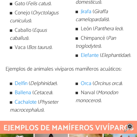
domesticus
).
Gato (
Felis catus
).
Jirafa
(
Giraffa
Conejo (
Oryctolagus
camelopardalis
).
cuniculus
).
León (
Panthera leo
).
Caballo (
Equus
caballus
).
Chimpancé (
Pan
troglodytes
).
Vaca (
Bos taurus
).
Elefante
(
Elephantidae
).
Ejemplos de animales vivíparos mamíferos acuáticos:
Delfín
(
Delphinidae
).
Orca
(
Orcinus orca
).
Ballena
(
Cetacea
).
Narval (
Monodon
monoceros
).
Cachalote
(
Physeter
macrocephalus
).