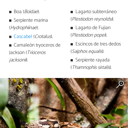
Boa (
Boidae
).
Lagarto subterráneo
(
Plestiodon reynoldsi
).
Serpiente marina
(
Hydrophiinae
).
Lagarto de Fujian
(
Plestiodon popei
).
Cascabel
(
Crotalus
).
Escincos de tres dedos
Camaleón tryoceros de
(
Saiphos equalis
).
Jackson (
Trioceros
jacksonii
).
Serpiente rayada
(
Thamnophis sirtalis
).