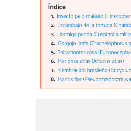
Índice
Insecto palo malasio (Heteroptery
Escarabajo de la tortuga (Charido
Hormiga panda (Euspinolia milita
Gorgojo jirafa (Trachelophorus gi
Saltamontes rosa (Euconocephal
Mariposa atlas (Attacus atlas)
Membrácido brasileño (Bocydium
Mantis flor (Pseudocreobotra wah