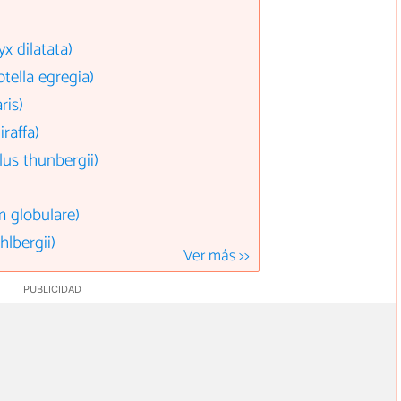
x dilatata)
tella egregia)
ris)
raffa)
us thunbergii)
 globulare)
lbergii)
Ver más >>