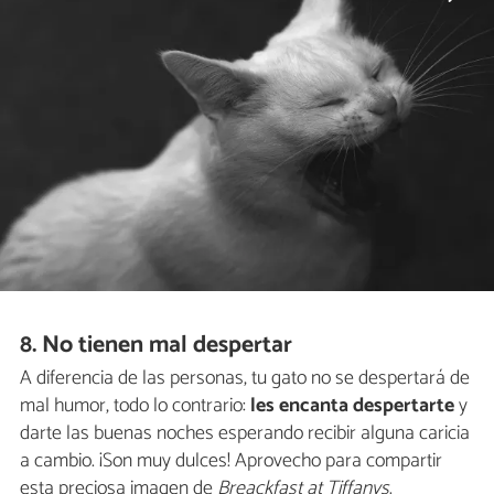
8. No tienen mal despertar
A diferencia de las personas, tu gato no se despertará de
mal humor, todo lo contrario:
les encanta despertarte
y
darte las buenas noches esperando recibir alguna caricia
a cambio. ¡Son muy dulces! Aprovecho para compartir
esta preciosa imagen de
Breackfast at Tiffanys
.