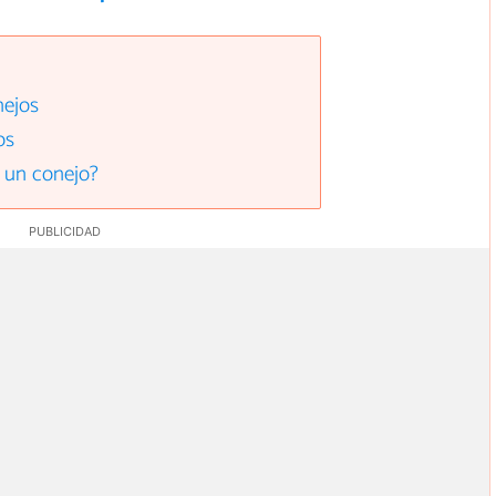
nejos
os
 un conejo?