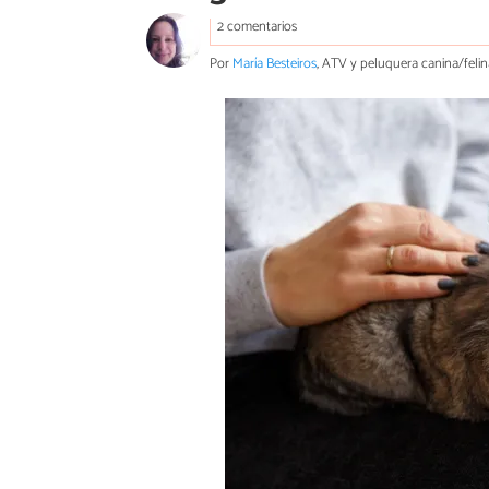
2 comentarios
Por
María Besteiros
, ATV y peluquera canina/felin