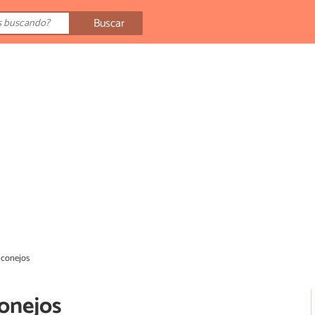
Buscar
 conejos
conejos