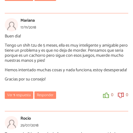
soluciones-21106.html
Mercè Garcia
0
0
25/03/2019
Mariana
Hola Norby, no es correcto regañar al perro por morderse, ya que
17/11/2018
esta conducta está provocada por las molestias que padece. El
Buen día!
uso de bozal tampoco estaría recomendado, ya que igualmente
puede hacerse heridas.
Tengo un shih tzu de 5 meses, ella es muy inteligente y amigable pero
tiene un problema y es que no deja de morder. Pensamos que seria
Te aconsejo comprar o elaborar un collar isabelino, que es mucho
porque es un cachorro pero sigue con esos juegos, muerde mucho
más seguro ye efectivo para estos casos. Comparto contigo un
nuestras manos y pies!
vídeo de yotuube de nuestro canal que muestra cómo elaborar
uno:
https://youtu.be/AsapnEV0kTM
Hemos intentado muchas cosas y nada funciona, estoy desesperada!
0
0
Gracias por su consejo!
Ver
1
respuesta
Responder
0
0
Mercè Garcia
19/11/2018
Rocio
Hola Mariana, aún con 5 meses tu perro sigue siendo un
25/07/2018
cachorro, es completamente normal que muerda dedos y pies.