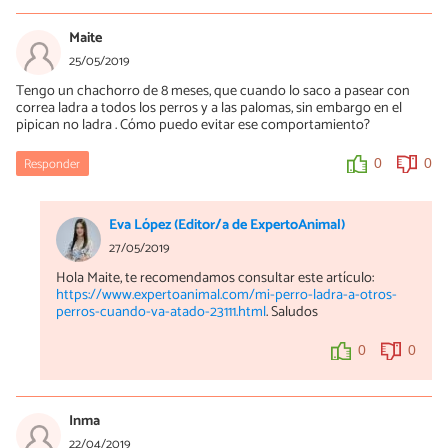
0
0
Maite
25/05/2019
Tengo un chachorro de 8 meses, que cuando lo saco a pasear con
correa ladra a todos los perros y a las palomas, sin embargo en el
pipican no ladra . Cómo puedo evitar ese comportamiento?
Responder
0
0
Eva López (Editor/a de ExpertoAnimal)
27/05/2019
Hola Maite, te recomendamos consultar este artículo:
https://www.expertoanimal.com/mi-perro-ladra-a-otros-
perros-cuando-va-atado-23111.html
. Saludos
0
0
Inma
22/04/2019