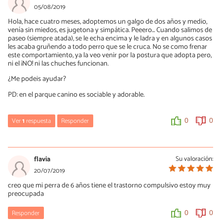
Hola Pedro, la cantidad de croquetas suele estar indicada en el
05/08/2019
envase del producto y está relacionada con el peso del animal.
Hola, hace cuatro meses, adoptemos un galgo de dos años y medio,
venía sin miedos, es jugetona y simpática. Peeero... Cuando salimos de
0
0
paseo (siempre atada), se le echa encima y le ladra y en algunos casos
les acaba gruñendo a todo perro que se le cruca. No se como frenar
este comportamiento, ya la veo venir por la postura que adopta pero,
ni el ¡NO! ni las chuches funcionan.
¿Me podeis ayudar?
PD: en el parque canino es sociable y adorable.
Ver
1
respuesta
Responder
0
0
Mercè Garcia
06/08/2019
flavia
Su valoración:
Hola Maica, sería ideal que visitaras un educador canino/etólogo
20/07/2019
para realizar sesiones en un campo de trabajo. Verás cómo es el
creo que mi perra de 6 años tiene el trastorno compulsivo estoy muy
manejo del profesional, qué pautas seguir y cómo actuar en cada
preocupada
situación. Así mismo, te aconsejará para que sepas cómo actuar
en la ciudad. Te lo comento porque cada caso es distinto y las
pautas pueden variar.
Responder
0
0