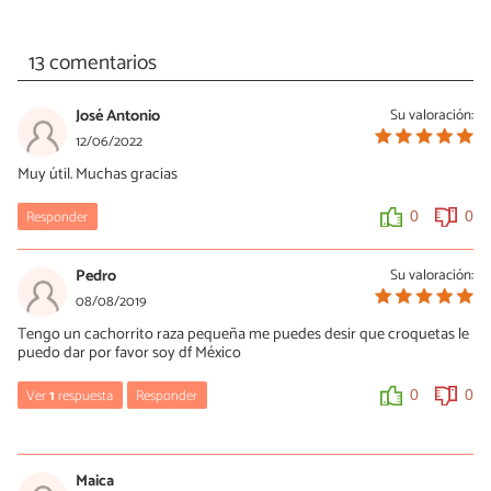
13 comentarios
José Antonio
Su valoración:
12/06/2022
Muy útil. Muchas gracias
Responder
0
0
Pedro
Su valoración:
08/08/2019
Tengo un cachorrito raza pequeña me puedes desir que croquetas le
puedo dar por favor soy df México
Ver
1
respuesta
Responder
0
0
Mercè Garcia
09/08/2019
Maica