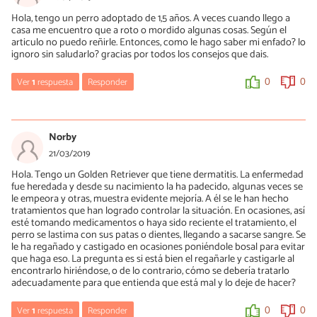
Hola, tengo un perro adoptado de 1,5 años. A veces cuando llego a
casa me encuentro que a roto o mordido algunas cosas. Según el
articulo no puedo reñirle. Entonces, como le hago saber mi enfado? lo
ignoro sin saludarlo? gracias por todos los consejos que dais.
Ver
1
respuesta
Responder
0
0
Mercè Garcia
25/04/2019
Norby
Hola Inma, no es que no puedas regañarle, es que no es correcto,
21/03/2019
ya que los perros no asocian el castigo con algo que ha pasado
Hola. Tengo un Golden Retriever que tiene dermatitis. La enfermedad
hace mucho tiempo. Para solucionarlo debes hallar la causa del
fue heredada y desde su nacimiento la ha padecido; algunas veces se
problema. La destructividad puede estar provocada por la falta
le empeora y otras, muestra evidente mejoría. A él se le han hecho
de ejercicio, falta de estimulación mental, un entorno pobre (sin
tratamientos que han logrado controlar la situación. En ocasiones, así
juguetes, etc.), por horas excesivas de soledad... También puede
esté tomando medicamentos o haya sido reciente el tratamiento, el
aparecer ante un problema de ansiedad por separación:
perro se lastima con sus patas o dientes, llegando a sacarse sangre. Se
https://www.expertoanimal.com/ansiedad-por-separacion-en-
le ha regañado y castigado en ocasiones poniéndole bosal para evitar
perros-sintomas-y-tratamiento-3083.html
que haga eso. La pregunta es si está bien el regañarle y castigarle al
Es conveniente que intentes mejorar el día a día de tu perro para
encontrarlo hiriéndose, o de lo contrario, cómo se debería tratarlo
averiguar por qué se está produciendo este comportamiento
adecuadamente para que entienda que está mal y lo deje de hacer?
destructor. Aquí encontrarás más información:
https://www.expertoanimal.com/el-perro-destructor-causas-y-
Ver
1
respuesta
Responder
0
0