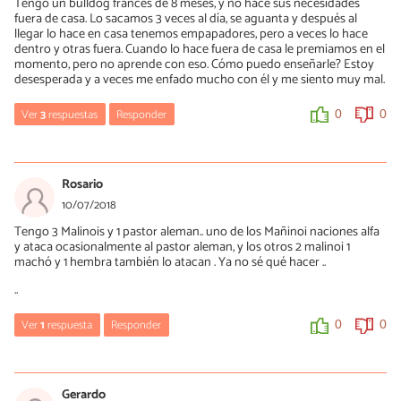
Tengo un bulldog francés de 8 meses, y no hace sus necesidades
Aquí encontrarás algunas pautas:
fuera de casa. Lo sacamos 3 veces al día, se aguanta y después al
https://www.expertoanimal.com/que-hacer-si-mi-cachorro-
llegar lo hace en casa tenemos empapadores, pero a veces lo hace
muerde-demasiado-fuerte-22170.html
dentro y otras fuera. Cuando lo hace fuera de casa le premiamos en el
momento, pero no aprende con eso. Cómo puedo enseñarle? Estoy
0
0
desesperada y a veces me enfado mucho con él y me siento muy mal.
Ver
3
respuestas
Responder
0
0
Mercè Garcia
26/07/2018
Rosario
Hola Rocio, ¿cuando orina dentro de casa lo hace en algún lugar
10/07/2018
concreto o en cualquier lado? ¿Qué estás utilizando para
Tengo 3 Malinois y 1 pastor aleman.. uno de los Mañinoi naciones alfa
reforzarle?
y ataca ocasionalmente al pastor aleman, y los otros 2 malinoi 1
Saludos
machó y 1 hembra también lo atacan . Ya no sé qué hacer ..
..
0
0
Ver
1
respuesta
Responder
0
0
Rocio
Mercè Garcia
27/07/2018
10/07/2018
Tiene empapador en el baño, a veces lo hace fuera y otras dentro,
Gerardo