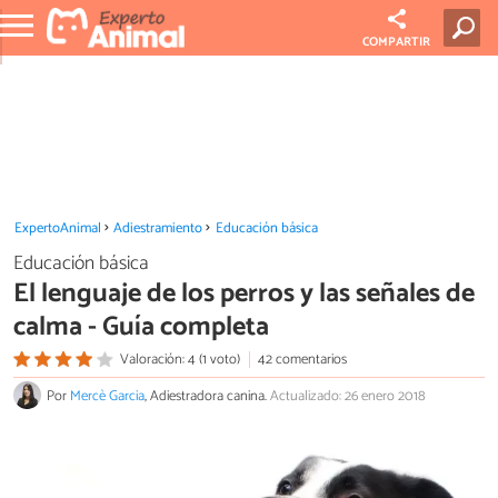
COMPARTIR
ExpertoAnimal
Adiestramiento
Educación básica
Educación básica
El lenguaje de los perros y las señales de
calma - Guía completa
Valoración: 4 (1 voto)
42 comentarios
Por
Mercè Garcia
, Adiestradora canina.
Actualizado: 26 enero 2018