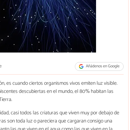
e
Añádenos en Google
ción, es cuando ciertos organismos vivos emiten luz visible.
niscentes descubiertas en el mundo, el 80% habitan las
ierra.
idad, casi todos las criaturas que viven muy por debajo de
tras son toda luz o pareciera que cargaran consigo una
anto las que viven en el agua como las que viven en la