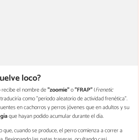
uelve loco?
o recibe el nombre de
"zoomie"
o
"FRAP"
(
Frenetic
traduciría como "periodo aleatorio de actividad frenética".
cuentes en cachorros y perros jóvenes que en adultos y su
rgía
que hayan podido acumular durante el día.
to que, cuando se produce, el perro comienza a correr a
, flexionando las patas traseras, ocultando casi