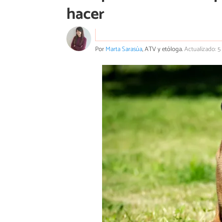
hacer
Por
Marta Sarasúa
, ATV y etóloga.
Actualizado: 