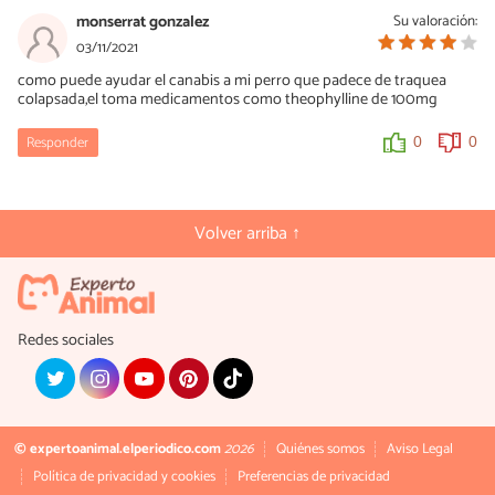
monserrat gonzalez
Su valoración:
03/11/2021
como puede ayudar el canabis a mi perro que padece de traquea
colapsada,el toma medicamentos como theophylline de 100mg
Responder
0
0
Volver arriba ↑
Redes sociales
© expertoanimal.elperiodico.com
2026
Quiénes somos
Aviso Legal
Política de privacidad y cookies
Preferencias de privacidad