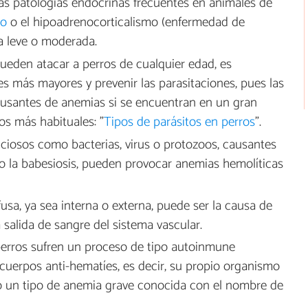
nas patologías endocrinas frecuentes en animales de
mo
o el hipoadrenocorticalismo (enfermedad de
 leve o moderada.
pueden atacar a perros de cualquier edad, es
s más mayores y prevenir las parasitaciones, pues las
ausantes de anemias si se encuentran en un gran
os más habituales: "
Tipos de parásitos en perros
".
cciosos como bacterias, virus o protozoos, causantes
 la babesiosis, pueden provocar anemias hemolíticas
usa, ya sea interna o externa, puede ser la causa de
alida de sangre del sistema vascular.
perros sufren un proceso de tipo autoinmune
icuerpos anti-hematíes, es decir, su propio organismo
o un tipo de anemia grave conocida con el nombre de