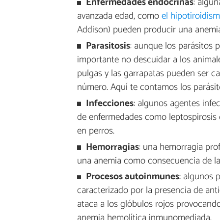
Enfermedades endocrinas
: algu
avanzada edad, como
el hipotiroidis
Addison) pueden producir una anemia
Parasitosis
: aunque los parásitos 
importante no descuidar a los animale
pulgas y las garrapatas pueden ser c
número. Aquí te contamos los parásit
Infecciones
: algunos agentes infe
de enfermedades como leptospirosis o
en perros.
Hemorragias
: una hemorragia prof
una anemia como consecuencia de la s
Procesos autoinmunes
: algunos 
caracterizado por la presencia de ant
ataca a los glóbulos rojos provocand
anemia hemolítica inmunomediada.