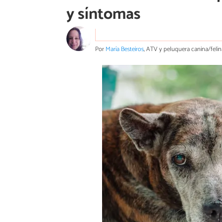
y síntomas
Por
María Besteiros
, ATV y peluquera canina/felin