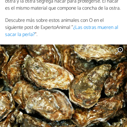
ostra y la ostra segrega nácar para protegerse. El nácar
es el mismo material que compone la concha de la ostra.
Descubre más sobre estos animales con O en el
siguiente post de ExpertoAnimal "
¿Las ostras mueren al
sacar la perla?
".