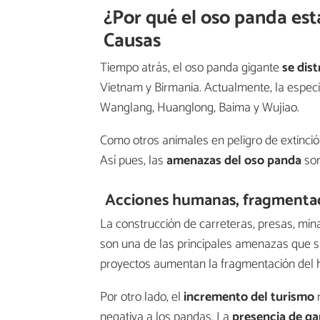
¿Por qué el oso panda est
Causas
Tiempo atrás, el oso panda gigante
se dist
Vietnam y Birmania. Actualmente, la espec
Wanglang, Huanglong, Baima y Wujiao.
Como otros animales en peligro de extinción
Así pues, las
amenazas del oso panda
son
Acciones humanas, fragmentaci
La construcción de carreteras, presas, min
son una de las principales amenazas que s
proyectos aumentan la fragmentación del h
Por otro lado, el
incremento del turismo
n
negativa a los pandas. La
presencia de ga