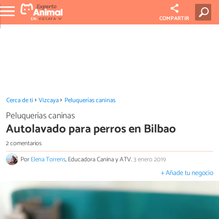
COMPARTIR
EN:
VIZCAYA
Cerca de ti
Vizcaya
Peluquerías caninas
Peluquerías caninas
Autolavado para perros en Bilbao
2 comentarios
Por
Elena Torrens
, Educadora Canina y ATV.
3 enero 2019
+ Añade tu negocio