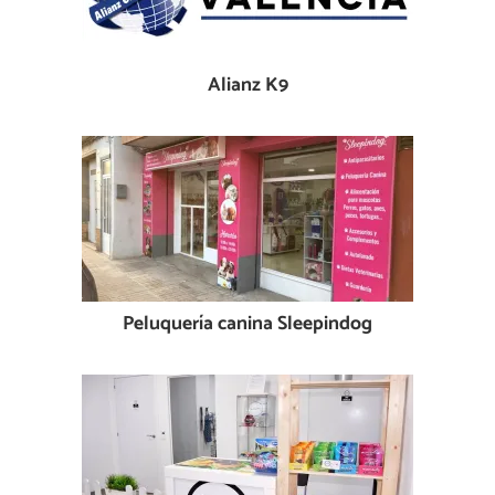
Alianz K9
Peluquería canina Sleepindog