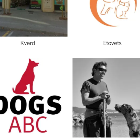
Kverd
Etovets