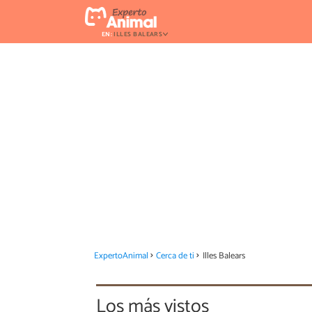
EN:
ILLES BALEARS
ExpertoAnimal
Cerca de ti
Illes Balears
Los más vistos