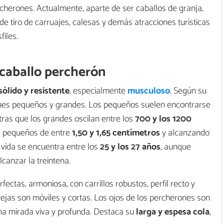
cherones. Actualmente, aparte de ser caballos de granja,
e tiro de carruajes, calesas y demás atracciones turísticas
files.
l caballo percherón
ólido y resistente
, especialmente
musculoso
. Según su
rones pequeños y grandes. Los pequeños suelen encontrarse
tras que los grandes oscilan entre los
700 y los 1200
los pequeños de entre
1,50 y 1,65 centímetros
y alcanzando
vida se encuentra entre los
25 y los 27 años
, aunque
canzar la treintena.
ectas, armoniosa, con carrillos robustos, perfil recto y
rejas son móviles y cortas. Los ojos de los percherones son
na mirada viva y profunda. Destaca su
larga y espesa cola
,