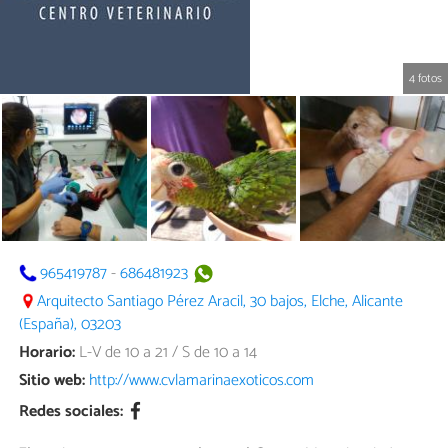
4 fotos
965419787
-
686481923
Arquitecto Santiago Pérez Aracil, 30 bajos, Elche, Alicante
(España), 03203
Horario:
L-V de 10 a 21 / S de 10 a 14
Sitio web:
http://www.cvlamarinaexoticos.com
Redes sociales: