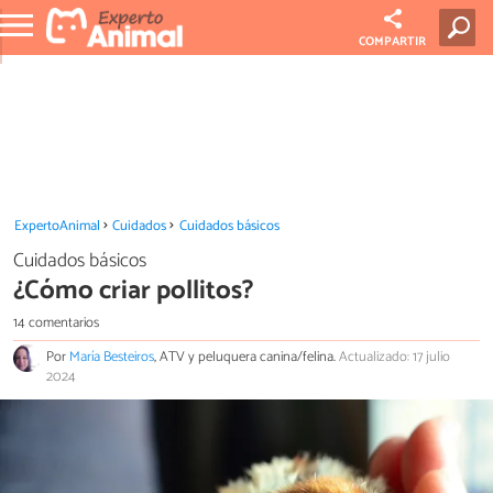
COMPARTIR
ExpertoAnimal
Cuidados
Cuidados básicos
Cuidados básicos
¿Cómo criar pollitos?
14 comentarios
Por
María Besteiros
, ATV y peluquera canina/felina.
Actualizado: 17 julio
2024