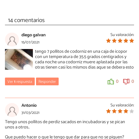
14 comentarios
diego galvan
Su valoración:
15/07/2021
tengo 7 pollitos de codorniz en una caja de icopor
con un temperatura de 35.5 grados centigrados y
cada noche una codorniz muere aplastada por las
otras tienen casi los mismos dias aque se debera esto
Ver
1
respuesta
Responder
0
0
María Besteiros
15/07/2021
Antonio
Su valoración:
Hola, no dices qué edad tienen ni las medidas de la caja y ambos
31/03/2021
son factores a tener en cuenta para su bienestar. Un saludo.
Tengo unos pollitos de perdiz sacados en incubadoras y se pican
unos a otros..
0
0
Que puedo hacer o que le tengo que dar para que no se piquen?