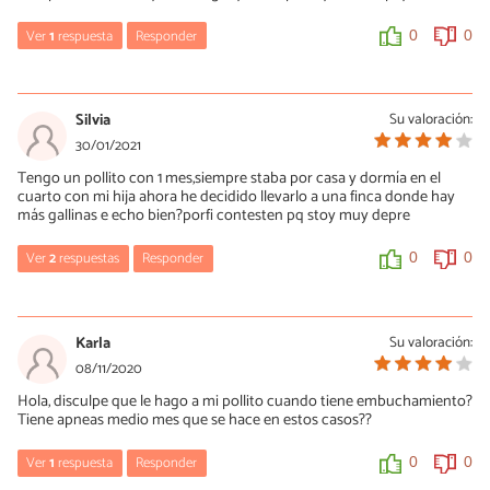
Ver
1
respuesta
Responder
0
0
María Besteiros
31/03/2021
Silvia
Su valoración:
Hola, habría que revisar las condiciones en las que se encuentran
30/01/2021
según los parámetros de bienestar animal e introducir las
Tengo un pollito con 1 mes,siempre staba por casa y dormía en el
correcciones en función de la causa. Un saludo.
cuarto con mi hija ahora he decidido llevarlo a una finca donde hay
más gallinas e echo bien?porfi contesten pq stoy muy depre
0
0
Ver
2
respuestas
Responder
0
0
María Besteiros
30/01/2021
Karla
Su valoración:
Hola, tienes las indicaciones para la cría explicadas en el artículo.
08/11/2020
El pollito estará bien si se cumplen las condiciones que necesita.
Hola, disculpe que le hago a mi pollito cuando tiene embuchamiento?
Un saludo.
Tiene apneas medio mes que se hace en estos casos??
0
0
Ver
1
respuesta
Responder
0
0