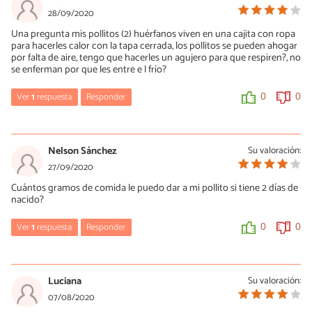
Hola, no, no es normal. Un saludo.
28/09/2020
Una pregunta mis pollitos (2) huérfanos viven en una cajita con ropa
0
0
para hacerles calor con la tapa cerrada, los pollitos se pueden ahogar
por falta de aire, tengo que hacerles un agujero para que respiren?, no
se enferman por que les entre e l frío?
Ver
1
respuesta
Responder
0
0
María Besteiros
28/09/2020
Nelson Sánchez
Su valoración:
Hola, en el artículo tienes explicado cómo debe ser el alojamiento
27/09/2020
para los pollitos. Un saludo.
Cuántos gramos de comida le puedo dar a mi pollito si tiene 2 días de
nacido?
0
0
Ver
1
respuesta
Responder
0
0
María Besteiros
27/09/2020
Luciana
Su valoración:
Hola, todos los que coma. Cuando no quiera más dejará de
07/08/2020
comer. Un saludo.